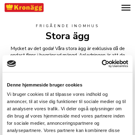
FRIGÅENDE INOMHUS
Stora ägg
Mycket av det goda! Våra stora ägg är exklusiva då de
endast finns i begränsad mängd. Anledningen är att de
värps under en begränsad tid under hönans värpningscykel.
Denne hjemmeside bruger cookies
Vi bruger cookies til at tilpasse vores indhold og
annoncer, til at vise dig funktioner til sociale medier og til
at analysere vores trafik. Vi deler også oplysninger om
din brug af vores hjemmeside med vores partnere inden
10-pack
for sociale medier, annonceringspartnere og
Storlek: L-XL
analysepartnere. Vores partnere kan kombinere disse
EAN-kod: 7310063743091