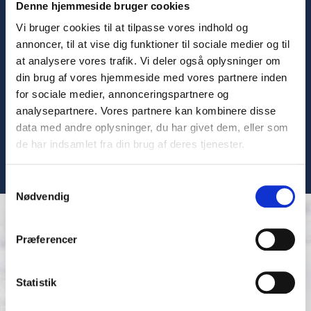
Denne hjemmeside bruger cookies
DANÆG blev det officiella namnet på företaget 1985
Vi bruger cookies til at tilpasse vores indhold og
och 1991 delades företaget upp i två företag: DANÆG
annoncer, til at vise dig funktioner til sociale medier og til
A/S och DANÆG Products A/S.
at analysere vores trafik. Vi deler også oplysninger om
din brug af vores hjemmeside med vores partnere inden
1999 avbröts de två förpackningsanläggningarna i Tølløs
for sociale medier, annonceringspartnere og
och Thorning, och äggen överfördes till
analysepartnere. Vores partnere kan kombinere disse
förpackningsanläggningen i Christiansfeld, som uppfördes
data med andre oplysninger, du har givet dem, eller som
1982, som senare utvidgades flera gånger.
de har indsamlet fra din brug af deres tjenester.
Samtykkevalg
Nødvendig
Præferencer
Statistik