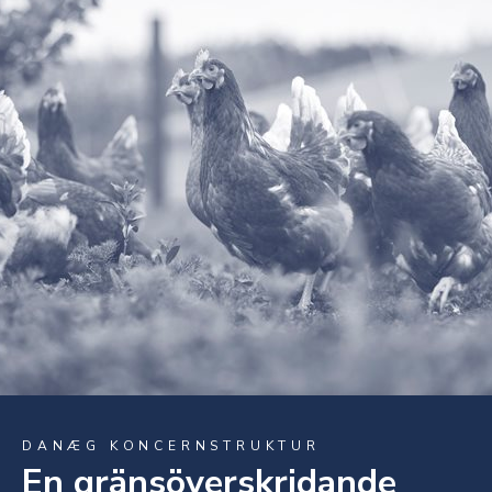
DANÆG KONCERNSTRUKTUR
En gränsöverskridande