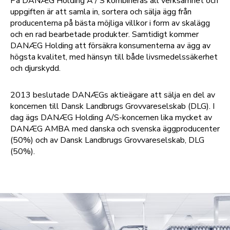
På DANÆG Holding A / S kombineras all verksamhet och
uppgiften är att samla in, sortera och sälja ägg från
producenterna på bästa möjliga villkor i form av skalägg
och en rad bearbetade produkter. Samtidigt kommer
DANÆG Holding att försäkra konsumenterna av ägg av
högsta kvalitet, med hänsyn till både livsmedelssäkerhet
och djurskydd.
2013 beslutade DANÆGs aktieägare att sälja en del av
koncernen till Dansk Landbrugs Grovvareselskab (DLG). I
dag ägs DANÆG Holding A/S-koncernen lika mycket av
DANÆG AMBA med danska och svenska äggproducenter
(50%) och av Dansk Landbrugs Grovvareselskab, DLG
(50%).