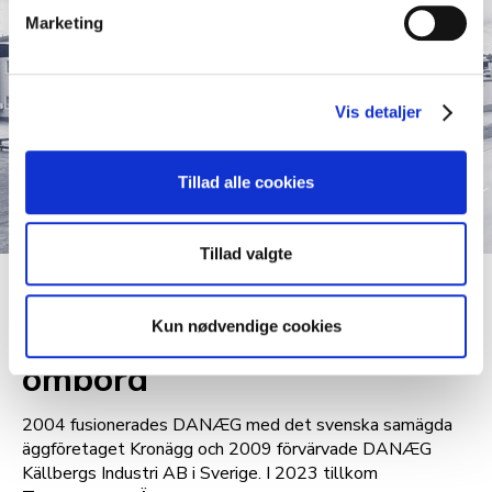
Marketing
Vis detaljer
Tillad alle cookies
Tillad valgte
DE SVENSKA FÖRETAGEN
Kun nødvendige cookies
Svenskarna kommer
ombord
2004 fusionerades DANÆG med det svenska samägda
äggföretaget Kronägg och 2009 förvärvade DANÆG
Källbergs Industri AB i Sverige. I 2023 tillkom