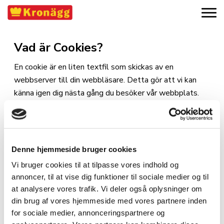
Vad är Cookies?
En cookie är en liten textfil som skickas av en
webbserver till din webbläsare. Detta gör att vi kan
känna igen dig nästa gång du besöker vår webbplats.
Cookies är nödvändiga för att optimera funktionaliteten
för dig på vår webbplats. När du surfar på vår
webbplats accepterar du automatiskt cookies.
Denne hjemmeside bruger cookies
Vi bruger cookies til at tilpasse vores indhold og
Hur vi använder Cookies?
annoncer, til at vise dig funktioner til sociale medier og til
at analysere vores trafik. Vi deler også oplysninger om
Vi sparar ingen personlig information; vi använder endast
din brug af vores hjemmeside med vores partnere inden
cookies för att optimera din surfning på vår webbplats.
for sociale medier, annonceringspartnere og