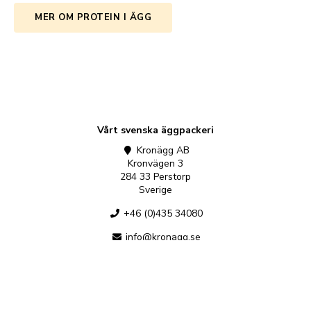
MER OM PROTEIN I ÄGG
Vårt svenska äggpackeri
Kronägg AB
Kronvägen 3
284 33 Perstorp
Sverige
+46 (0)435 34080
info@kronagg.se
Vår svenska produktfabrik
Källbergs Industri AB
Skövdevägen 25
545 31 Töreboda