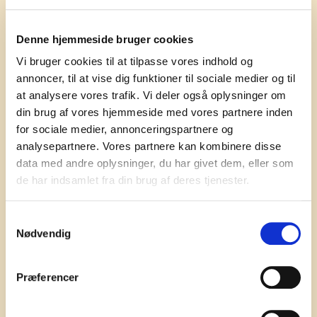
ALLT I ETT SKAL
Vilka vitaminer och
Denne hjemmeside bruger cookies
mineraler innehåller ägg?
Vi bruger cookies til at tilpasse vores indhold og
annoncer, til at vise dig funktioner til sociale medier og til
Ägg innehåller: vitamin A, vitamin B12, vitamin B2, biotin,
at analysere vores trafik. Vi deler også oplysninger om
vitamin D, vitamin E, fosfor, jod, klorid, niacin, vitamin B5,
din brug af vores hjemmeside med vores partnere inden
selen och panetoesyra.
for sociale medier, annonceringspartnere og
analysepartnere. Vores partnere kan kombinere disse
Ägg är naturligt rikt på: vitamin A, vitamin B12, vitamin
data med andre oplysninger, du har givet dem, eller som
B2, biotin, vitamin D, vitamin E, pantetoesyra.
de har indsamlet fra din brug af deres tjenester.
Ägg är en källa till: klorid, fosfor, jod, niacin och vitamin A.
Samtykkevalg
Nødvendig
MER OM VITAMINER OCH MINERALER I ÄGG
Præferencer